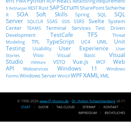
ent
Python
React
PWA
RDP
Requirement
Refactoring
Scrum
SAP
Sicherhe
s
Rust
SharePoint
REST
ReSharper
SOA
SQL
Soft Skills
it
SQL
Spring
Server
Svelte
System
SSAS
SSRS
SQLCLR
SSIS
Center
Terminal Services
Test Driven
TEAMS
TFS
TestCafe
Development
Threat
TypeScript
Unit
TPL
UML
UC4
Modeling
Testing
User Experience
Usability
User
Visual
Visio
Visual Basic
Stories
Studio
Vue.js
Web
VSTO
WCF
VMWare
API
Windows 11
Webservices
Windows
XAML
WPF
Windows Server
XML
Forms
WinUI
© 1996-2026
www.IT-Visions.de
-
Dr. Holger Schwichtenberg
v6.11
START
SUCHE
TAG CLOUD
SITEMAP
KONTAKT
IMPRESSUM
RECHTLICHES