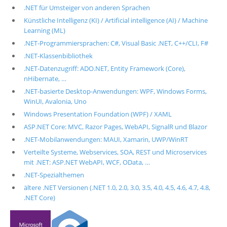
.NET für Umsteiger von anderen Sprachen
Künstliche Intelligenz (KI) / Artificial intelligence (AI) / Machine
Learning (ML)
.NET-Programmiersprachen: C#, Visual Basic .NET, C++/CLI, F#
.NET-Klassenbibliothek
.NET-Datenzugriff: ADO.NET, Entity Framework (Core),
nHibernate, …
.NET-basierte Desktop-Anwendungen: WPF, Windows Forms,
WinUI, Avalonia, Uno
Windows Presentation Foundation (WPF) / XAML
ASP.NET Core: MVC, Razor Pages, WebAPI, SignalR und Blazor
.NET-Mobilanwendungen: MAUI, Xamarin, UWP/WinRT
Verteilte Systeme, Webservices, SOA, REST und Microservices
mit .NET: ASP.NET WebAPI, WCF, OData, …
.NET-Spezialthemen
ältere .NET Versionen (.NET 1.0, 2.0, 3.0, 3.5, 4.0, 4.5, 4.6, 4.7, 4.8,
.NET Core)