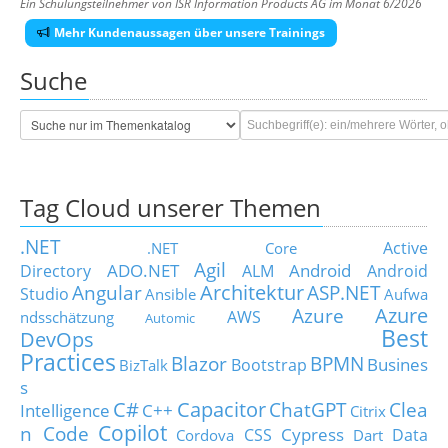
Ein Schulungsteilnehmer von ISR Information Products AG im Monat 6/2026
Mehr Kundenaussagen über unsere Trainings
Suche
Tag Cloud unserer Themen
.NET
Active
.NET Core
Agil
ADO.NET
Android
Directory
ALM
Android
Architektur
Angular
ASP.NET
Studio
Ansible
Aufwa
Azure
Azure
AWS
ndsschätzung
Automic
Best
DevOps
Practices
Blazor
BPMN
Busines
Bootstrap
BizTalk
s
C#
Capacitor
ChatGPT
Clea
Intelligence
C++
Citrix
Copilot
n Code
Cypress
CSS
Data
Cordova
Dart