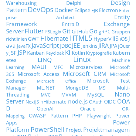
Design
Delphi
Warehousing
DevOps
Pattern
Docker
Eclipse
Electron
EJB
Enter
Entity
prise Architect
Framework
Exchange
EntraID
Flutter
Git
Go
Server
GitHub
gRPC
FSLogix
Gruppen
HTML5
Hibernate
IIS
J
GWT
HyperV
iOS
richtlinien
JavaScript
ava
JEE
JIRA
JDBC
Jenkins
JPA
JavaFX
jQuer
JSP
KI
JSF
Kanban
Kotlin
Kubern
y
Keycloak
Kryptografie
Linux
LINQ
etes
Machine
MAUI
Microservices
Learning
MFC
Microsoft
Microsoft CRM
Microsoft Access
365
Microsoft
Microsoft Test
Exchange
Microsoft Office
ML.NET
Manager
MongoDB
Multi-
MSI
Nano
MySQL
Threading
MVVM
MVC
Server
node.js
OOA
nHibernate
OIDC
NextJS
OAuth
D
Oracle
OpenAI
OR-
Pattern
Playwright
OWASP
PHP
Power
Mapping
Power
Apps
PowerShell
Platform
Projektmanagem
Project