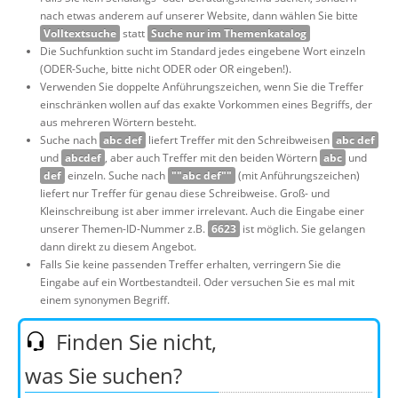
Über uns
nach etwas anderem auf unserer Website, dann wählen Sie bitte
Volltextsuche
statt
Suche nur im Themenkatalog
Suche
Die Suchfunktion sucht im Standard jedes eingebene Wort einzeln
(ODER-Suche, bitte nicht ODER oder OR eingeben!).
Verwenden Sie doppelte Anführungszeichen, wenn Sie die Treffer
einschränken wollen auf das exakte Vorkommen eines Begriffs, der
aus mehreren Wörtern besteht.
Suche nach
abc def
liefert Treffer mit den Schreibweisen
abc def
und
abcdef
, aber auch Treffer mit den beiden Wörtern
abc
und
def
einzeln. Suche nach
""abc def""
(mit Anführungszeichen)
liefert nur Treffer für genau diese Schreibweise. Groß- und
Kleinschreibung ist aber immer irrelevant. Auch die Eingabe einer
unserer Themen-ID-Nummer z.B.
6623
ist möglich. Sie gelangen
dann direkt zu diesem Angebot.
Falls Sie keine passenden Treffer erhalten, verringern Sie die
Eingabe auf ein Wortbestandteil. Oder versuchen Sie es mal mit
einem synonymen Begriff.
Finden Sie nicht,
was Sie suchen?