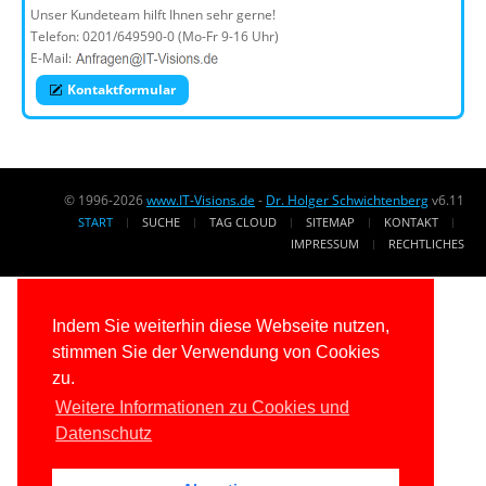
Unser Kundeteam hilft Ihnen sehr gerne!
Telefon:
0201/649590-0
(Mo-Fr 9-16 Uhr)
E-Mail:
Kontaktformular
© 1996-2026
www.IT-Visions.de
-
Dr. Holger Schwichtenberg
v6.11
START
SUCHE
TAG CLOUD
SITEMAP
KONTAKT
IMPRESSUM
RECHTLICHES
Indem Sie weiterhin diese Webseite nutzen,
stimmen Sie der Verwendung von Cookies
zu.
Weitere Informationen zu Cookies und
Datenschutz