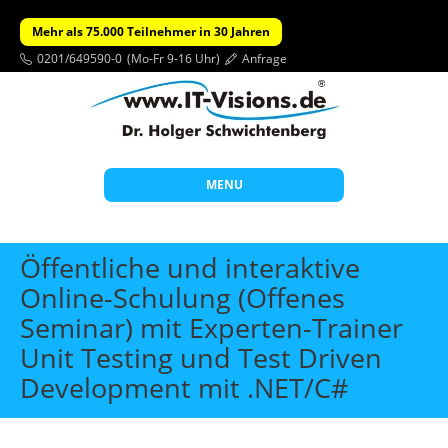
Mehr als 75.000 Teilnehmer in 30 Jahren
0201/649590-0
(Mo-Fr 9-16 Uhr)
Anfrage
MENU
Start
Öffentliche und interaktive
Themen
Online-Schulung (Offenes
Seminar) mit Experten-Trainer
Beratung
Unit Testing und Test Driven
Individuelle Schulungen
Development mit .NET/C#
Offene Seminare
Wissen