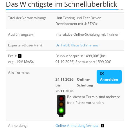
Das Wichtigste im Schnellüberblick
Über uns
Suche
Titel der Veranstaltung:
Unit Testing und Test Driven
Development mit .NET/C#
Ausführungsart:
Interaktive Online-Schulung mit Trainer
Experten-Dozent(en):
Dr. habil. Klaus Schmaranz
Preis:
Frühbucherpreis: 1499,00€ (bis
zzgl. 19% MwSt.
01.10.2026) Spätbucher: 1599,00€
Alle Termine:
24.11.2026
Online-
Anmelden
bis
Schulung
26.11.2026
Bei diesem Termin sind mehrere
freie Plätze vorhanden.
Anmeldung:
Online-Anmeldungformular