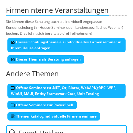
Firmeninterne Veranstaltungen
Sie können diese Schulung auch als individuell engepasste
Kundenschulung (In-House-Seminar oder kundenspezifisches Webinar)
buchen. Dies lohnt sich bereits ab drei Teilnehmern!
Dieses Schulungsthema als individuelles Firmenseminar in
Ihrem Hause anfragen
Dieses Thema als Beratung anfragen
Andere Themen
Offene Seminare zu .NET, C#, Blazor, WebAPI/gRPC, WPF,
WinUI, MAUI, Entity Framework Core, Unit Testing
Offene Seminare zur PowerShell
Themenkatalog individuelle Firmenseminare
Event-Hotline