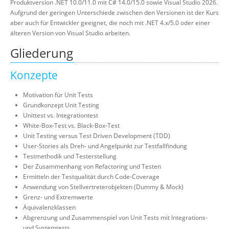
Produktversion .NET 10.0/11.0 mit C# 14.0/15.0 sowie Visual Studio 2026.
Aufgrund der geringen Unterschiede zwischen den Versionen ist der Kurs
aber auch für Entwickler geeignet, die noch mit .NET 4.x/5.0 oder einer
älteren Version von Visual Studio arbeiten.
Gliederung
Konzepte
Motivation für Unit Tests
Grundkonzept Unit Testing
Unittest vs. Integrationtest
White-Box-Test vs. Black-Box-Test
Unit Testing versus Test Driven Development (TDD)
User-Stories als Dreh- und Angelpunkt zur Testfallfindung
Testmethodik und Testerstellung
Der Zusammenhang von Refactoring und Testen
Ermitteln der Testqualität durch Code-Coverage
Anwendung von Stellvertreterobjekten (Dummy & Mock)
Grenz- und Extremwerte
Äquivalenzklassen
Abgrenzung und Zusammenspiel von Unit Tests mit Integrations-
und Systemtests