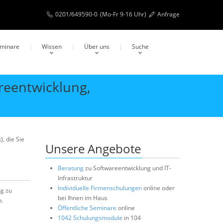
0201/649590-0
(Mo-Fr 9-16 Uhr)
Anfrage
eminare
Wissen
Über uns
Suche
reentwicklung,
, die Sie
Unsere Angebote
Beratung
zu Softwareentwicklung und IT-
Infrastruktur
Individuelle Firmenschulungen
online oder
ng zu
bei Ihnen im Haus
n.
Öffentliche Seminare
online
1042 Schulungsmodule
in 104