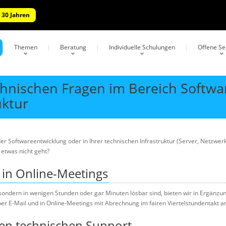
 30 Jahren
Themen
Beratung
Individuelle Schulungen
Offene S
echnischen Fragen im Bereich Softwa
uktur
r Softwareentwicklung oder in Ihrer technischen Infrastruktur (Server, Netzwerk)
 etwas nicht geht?
d in Online-Meetings
 sondern in wenigen Stunden oder gar Minuten lösbar sind, bieten wir in Ergänzu
er E-Mail und in Online-Meetings mit Abrechnung im fairen Viertelstundentakt a
len technischen Support