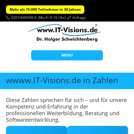
Mehr als 75.000 Teilnehmer in 30 Jahren
0201/649590-0
(Mo-Fr 9-16 Uhr)
Anfrage
MENU
Start
wwww.IT-Visions.de in Zahlen
Themen
Beratung
Diese Zahlen sprechen für sich – und für unsere
Kompetenz und Erfahrung in der
Individuelle Schulungen
professionellen Weiterbildung, Beratung und
Offene Seminare
Softwareentwicklung.
Wissen