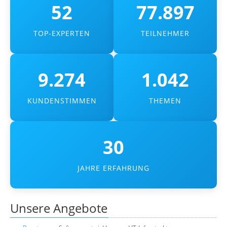
52
77.897
Über uns
Suche
TOP-EXPERTEN
TEILNEHMER
9.274
1.042
KUNDENSTIMMEN
THEMEN
30
JAHRE ERFAHRUNG
Unsere Angebote