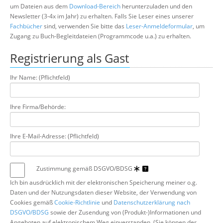
um Dateien aus dem
Download-Bereich
herunterzuladen und den
Über uns
Newsletter (3-4x im Jahr) zu erhalten. Falls Sie Leser eines unserer
Suche
Fachbücher
sind, verwenden Sie bitte das
Leser-Anmeldeformular
, um
Zugang zu Buch-Begleitdateien (Programmcode u.a.) zu erhalten.
Registrierung als Gast
Ihr Name: (Pflichtfeld)
Ihre Firma/Behörde:
Ihre E-Mail-Adresse: (Pflichtfeld)
Zustimmung gemäß DSGVO/BDSG
Ich bin ausdrücklich mit der elektronischen Speicherung meiner o.g.
Daten und der Nutzungsdaten dieser Website, der Verwendung von
Cookies gemäß
Cookie-Richtlinie
und
Datenschutzerklärung nach
DSGVO/BDSG
sowie der Zusendung von (Produkt-)Informationen und
Angeboten auf elektronischem Weg einverstanden. (Sie können der