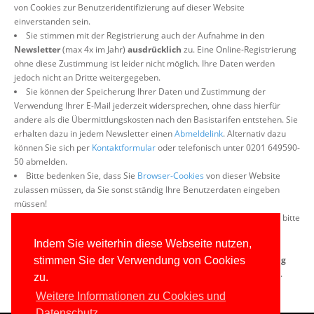
von Cookies zur Benutzeridentifizierung auf dieser Website
einverstanden sein.
Sie stimmen mit der Registrierung auch der Aufnahme in den
Newsletter
(max 4x im Jahr)
ausdrücklich
zu. Eine Online-Registrierung
ohne diese Zustimmung ist leider nicht möglich. Ihre Daten werden
jedoch nicht an Dritte weitergegeben.
Sie können der Speicherung Ihrer Daten und Zustimmung der
Verwendung Ihrer E-Mail jederzeit widersprechen, ohne dass hierfür
andere als die Übermittlungskosten nach den Basistarifen entstehen. Sie
erhalten dazu in jedem Newsletter einen
Abmeldelink
. Alternativ dazu
können Sie sich per
Kontaktformular
oder telefonisch unter 0201 649590-
50 abmelden.
Bitte bedenken Sie, dass Sie
Browser-Cookies
von dieser Website
zulassen müssen, da Sie sonst ständig Ihre Benutzerdaten eingeben
müssen!
Falls Sie Fragen zu diesem Portal oder Probleme haben, lesen Sie bitte
das
Website-FAQ
.
Indem Sie weiterhin diese Webseite nutzen,
Sollte das FAQ Ihnen nicht helfen,
kontaktieren
Sie uns bitte. Bitte
beachten Sie aber, dass dieses Portal und der Support dazu
freiwillig
stimmen Sie der Verwendung von Cookies
und ehrenamtlich
ist. Daher kann eine Antwort einige Tage dauern.
zu.
Weitere Informationen zu Cookies und
Datenschutz