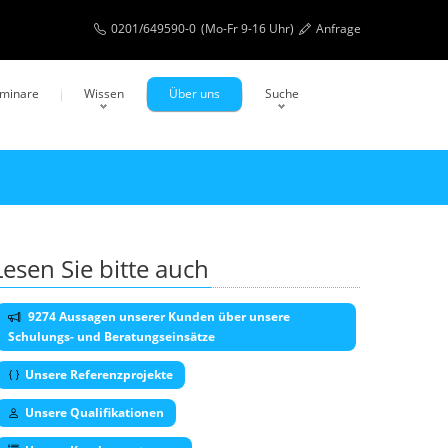
0201/649590-0
(Mo-Fr 9-16 Uhr)
Anfrage
eminare
Wissen
Über uns
Suche
Lesen Sie bitte auch
9274 Aussagen unserer Kunden über unsere
Schulungs- und Beratungseinsätze
Unsere Referenzprojekte
Unsere Qualifikationen