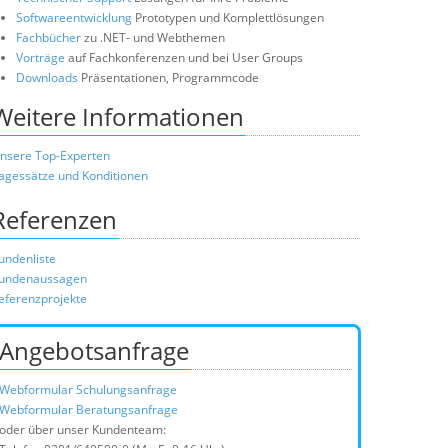
Softwareentwicklung
Prototypen und Komplettlösungen
Fachbücher
zu .NET- und Webthemen
Vorträge
auf Fachkonferenzen und bei User Groups
Downloads
Präsentationen, Programmcode
Weitere Informationen
nsere Top-Experten
agessätze und Konditionen
Referenzen
undenliste
undenaussagen
eferenzprojekte
Angebotsanfrage
Webformular Schulungsanfrage
Webformular Beratungsanfrage
oder über unser Kundenteam: