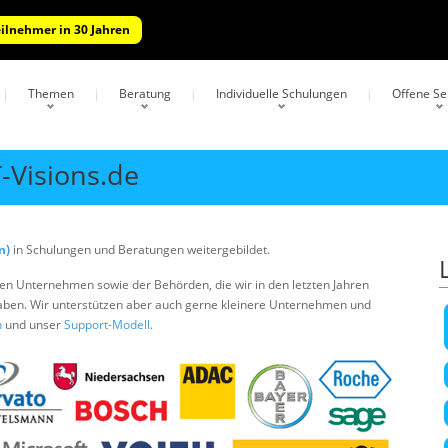
eilnehmer in 30 Jahren
Themen
Beratung
Individuelle Schulungen
Offene S
-Visions.de
n)
in Schulungen und Beratungen weitergebildet.
en Unternehmen sowie der Behörden, die wir in den letzten Jahren
haben. Wir unterstützen aber auch gerne kleinere Unternehmen und
n
und unser
Support-Modell
.