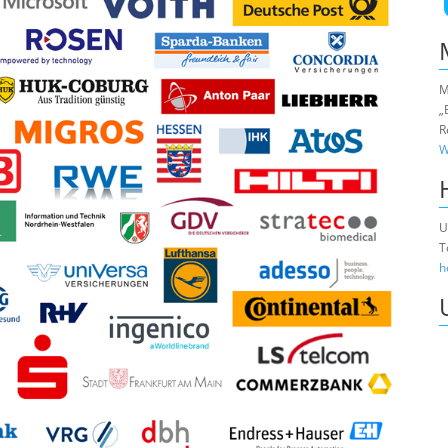
M
„
R
W
U
T
h