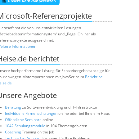
Unsere Kernkompetenzen
Microsoft-Referenzprojekte
icrosoft hat die von uns entwickelten Lösungen
Betriebsdateninformationsystem“ und „Pegel Online“ als
eferenzprojekte ausgezeichnet.
eitere Informationen
Heise.de berichtet
nsere hochperformante Lösung für Echtzeitergebnisanzeige für
ourenwagen-Motorsportrennen mit JavaScript im
Bericht bei
eise.de
Unsere Angebote
Beratung
zu Softwareentwicklung und IT-Infrastruktur
Individuelle Firmenschulungen
online oder bei Ihnen im Haus
Öffentliche Seminare
online
1042 Schulungsmodule
in 104 Themengebieten
Coaching
Training on the Job
Technischer Support
Lösungen für Ihre Probleme