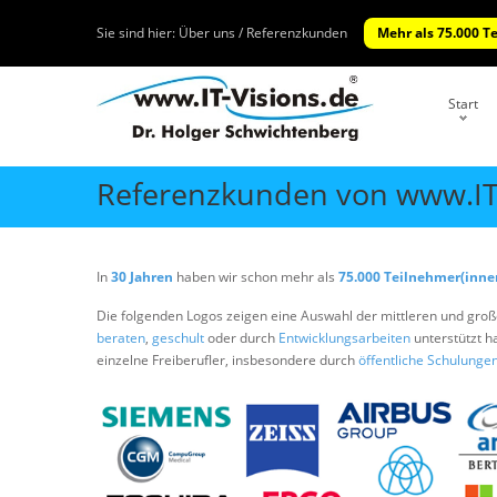
Sie sind hier:
Über uns / Referenzkunden
Mehr als 75.000 T
Start
Referenzkunden von www.IT
In
30 Jahren
haben wir schon mehr als
75.000 Teilnehmer(inne
Die folgenden Logos zeigen eine Auswahl der mittleren und groß
beraten
,
geschult
oder durch
Entwicklungsarbeiten
unterstützt 
einzelne Freiberufler, insbesondere durch
öffentliche Schulunge