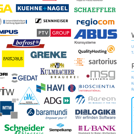
U
T
K
K
R